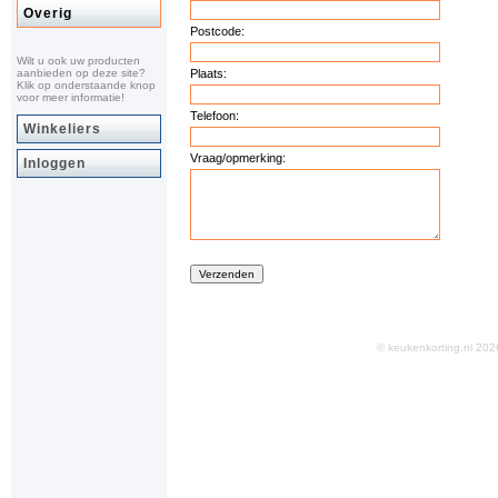
Overig
Postcode:
Wilt u ook uw producten
aanbieden op deze site?
Plaats:
Klik op onderstaande knop
voor meer informatie!
Telefoon:
Winkeliers
Vraag/opmerking:
Inloggen
© keukenkorting.nl 2