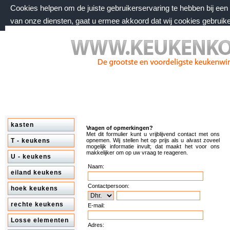
Cookies helpen om de juiste gebruikerservaring te hebben bij ee
van onze diensten, gaat u ermee akkoord dat wij cookies gebruik
zondag 9 augustus 2026, 11:44 uur
Welkom bij keukenkorting.nl
kasten
Vragen of opmerkingen?
Met dit formulier kunt u vrijblijvend contact met ons
T - keukens
opnemen. Wij stellen het op prijs als u alvast zoveel
mogelijk informatie invult; dat maakt het voor ons
makkelijker om op uw vraag te reageren.
U - keukens
Naam:
eiland keukens
Contactpersoon:
hoek keukens
rechte keukens
E-mail:
Losse elementen
Adres: