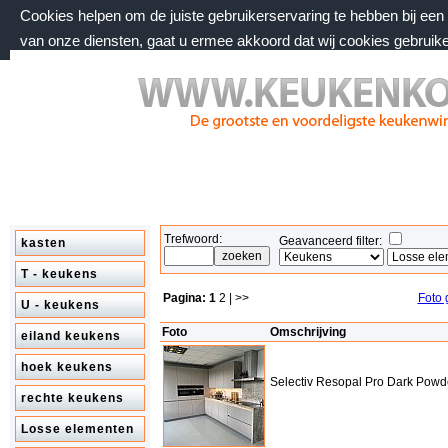
Cookies helpen om de juiste gebruikerservaring te hebben bij ee
van onze diensten, gaat u ermee akkoord dat wij cookies gebruik
zaterdag 8 augustus 2026, 11:14 uur
Welkom bij keukenkorting.nl
Trefwoord:
Geavanceerd filter:
kasten
T - keukens
Pagina:
1
2
| >>
Foto 
U - keukens
Foto
Omschrijving
eiland keukens
hoek keukens
Selectiv Resopal Pro Dark Powd
rechte keukens
Losse elementen