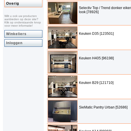
Overig
Selectiv Top / Trend donker eik
look [78926]
Wilt u ook uw producten
aanbieden op deze site?
Klik op onderstaande knop
voor meer informatie!
Keuken D35 [123501]
Winkeliers
Inloggen
Keuken H405 [96198]
Keuken B29 [121710]
SieMatic Pantry Urban [52686]