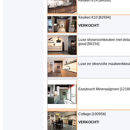
Keuken K14 [98068]
Keuken K10 [82694]
VERKOCHT!
Luxe showroomkeuken met detai
goud [98154]
Luxe en sfeervolle maatwerkkeu
Easytouch Mineraalgroen [1218
Cottage [100958]
VERKOCHT!