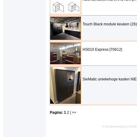
Touch Black module keuken (26)
HS010 Express [70612]
SieMatic uniekehoge kasten NI
Pagina:
1
2
| >>
© keukenkorting.nl 20