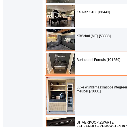
Keuken S100 [88443]
KBSchul (ME) [53338]
Bertazonni Fornuis [101259]
Luxe wijnklimaatkast geïntegreer
meubel [70031]
UITVERKOOP ZWARTE
KEUKENBLOKKEN/KASTEN [97