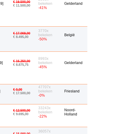
€ 19.500,00
9]
bekeken
Gelderland
€ 11.500,00
-41%
3770x
€ 17.069,00
bekeken
België
€ 8.495,00
-50%
8993x
€ 16.250,00
9]
bekeken
Gelderland
€ 8.875,75
-45%
47707x
€ 0,00
]
bekeken
Friesland
€ 17.500,00
-0%
33243x
Noord-
€ 12.500,00
bekeken
€ 9.695,00
Holland
-22%
36057x
€ 15.000,00