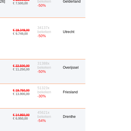
26]
bekeken
Gelderland
€ 7.500,00
-50%
34137x
€ 19.349,00
bekeken
Utrecht
€ 9.749,00
-50%
31388x
€ 22.500,00
bekeken
Overijssel
€ 11.250,00
-50%
51323x
€ 19.750,00
bekeken
Friesland
€ 13.900,00
-30%
45621x
€ 14.950,00
bekeken
Drenthe
€ 6.950,00
-54%