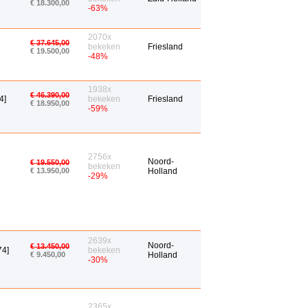
€ 18.300,00
-63%
2070x
€ 37.645,00
bekeken
Friesland
€ 19.500,00
-48%
1938x
€ 46.390,00
4]
bekeken
Friesland
€ 18.950,00
-59%
2756x
Noord-
€ 19.550,00
bekeken
€ 13.950,00
Holland
-29%
2639x
Noord-
€ 13.450,00
74]
bekeken
€ 9.450,00
Holland
-30%
2365x