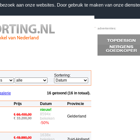
n bezoek aan onze websites. Door gebruik te maken van onze dienste
Home
|
Voorwaarden
|
Contact
|
Favorieten
advertenties:
Sortering:
galerie
16 getoond (16 in totaal).
Prijs
Datum
Provincie
nieuw!
8594x
€ 66.400,00
Gelderland
€ 33.200,00
bekeken
-50%
1638x
€ 49.990,00
bekeken
Zuid-Holland