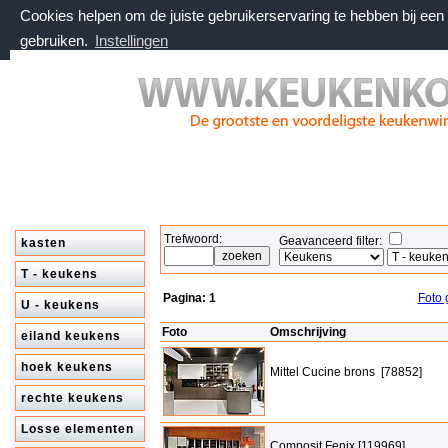
Cookies helpen om de juiste gebruikerservaring te hebben bij ee
gebruiken.
Instellingen
zaterdag 8 augustus 2026, 09:02 uur
Welkom bij keukenkorting.nl
Trefwoord:
Geavanceerd filter:
kasten
T - keukens
Pagina:
1
Foto 
U - keukens
Foto
Omschrijving
eiland keukens
hoek keukens
Mittel Cucine brons [78852]
rechte keukens
Losse elementen
Composit Fenix [119969]