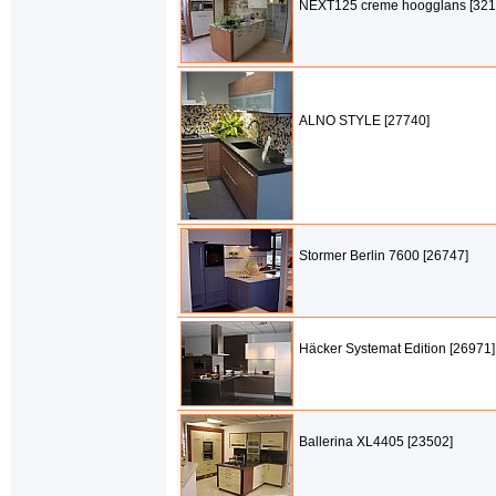
NEXT125 creme hoogglans [321
ALNO STYLE [27740]
Stormer Berlin 7600 [26747]
Häcker Systemat Edition [26971]
Ballerina XL4405 [23502]