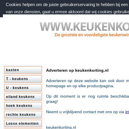
Cookies helpen om de juiste gebruikerservaring te hebben bij ee
van onze diensten, gaat u ermee akkoord dat wij cookies gebruik
zondag 9 augustus 2026, 00:21 uur
Welkom bij keukenkorting.nl
kasten
Adverteren op keukenkorting.nl
T - keukens
Adverteren op deze website kan ook door m
homepage en op
elke productpagina.
U - keukens
Op dit moment is er nog ruimte beschikb
eiland keukens
graag!
hoek keukens
Neemt u vrijblijvend contact met ons op via
i
rechte keukens
Losse elementen
keukenkorting.nl