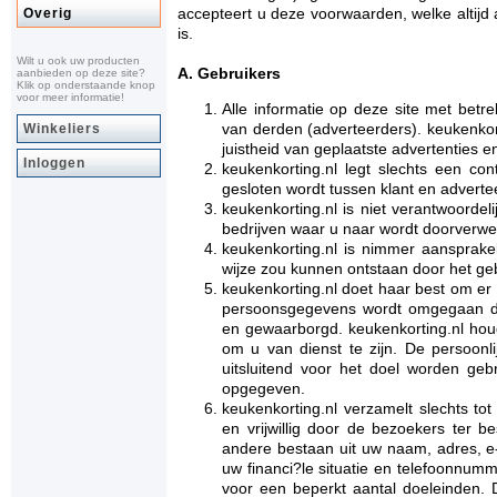
accepteert u deze voorwaarden, welke altijd
Overig
is.
Wilt u ook uw producten
A. Gebruikers
aanbieden op deze site?
Klik op onderstaande knop
voor meer informatie!
Alle informatie op deze site met betr
van derden (adverteerders). keukenkort
Winkeliers
juistheid van geplaatste advertenties en
Inloggen
keukenkorting.nl legt slechts een con
gesloten wordt tussen klant en adverte
keukenkorting.nl is niet verantwoordel
bedrijven waar u naar wordt doorverwe
keukenkorting.nl is nimmer aansprake
wijze zou kunnen ontstaan door het ge
keukenkorting.nl doet haar best om er
persoonsgegevens wordt omgegaan da
en gewaarborgd. keukenkorting.nl houd
om u van dienst te zijn. De persoonli
uitsluitend voor het doel worden geb
opgegeven.
keukenkorting.nl verzamelt slechts tot
en vrijwillig door de bezoekers ter b
andere bestaan uit uw naam, adres, e
uw financi?le situatie en telefoonnumm
voor een beperkt aantal doeleinden. D