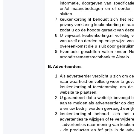
informatie, doorgeven van specificat
en/of maandbedragen en of derden i
sluiten.
keukenkorting.nl behoudt zich het re
privacy verklaring keukenkorting.nl ra
zodat u op de hoogte geraakt van deze 
U vrijwaart keukenkorting.nl volledig 
van uzelf en derden op enige wijze vo
overeenkomst die u sluit door gebruikm
Eventuele geschillen vallen onder 
arrondissementsrechtbank te Almelo.
B. Adverteerders
Als adverteerder verplicht u zich om
naar waarheid en volledig weer te geve
keukenkorting.nl toestemming om de 
website te plaatsen.
U garandeert dat u wettelijk bevoegd b
aan te melden als adverteerder op deze
u en uw bedrijf worden gevraagd eerlijk,
keukenkorting.nl behoud zich he
advertenties te wijzigen of te verwijder
- advertenties naar mening van keukenk
- de producten en /of prijs in de adve