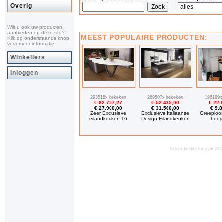
Overig
Wilt u ook uw producten
aanbieden op deze site?
MEEST POPULAIRE PRODUCTEN:
Klik op onderstaande knop
voor meer informatie!
Winkeliers
Inloggen
293518x bekeken
269507x bekeken
196189x
€ 62.727,27
€ 52.435,00
€ 22.
€ 27.900,00
€ 31.500,00
€ 9.
Zeer Exclusieve
Exclusieve Italiaanse
Greeploo
eilandkeuken 16
Design Eilandkeuken
hoog
© keukenkorting.nl 