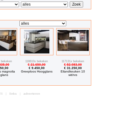
 bekeken
118610x bekeken
117131x bekeken
835,00
€ 21.650,00
€ 52.083,00
850,00
€ 9.450,00
€ 31.250,00
s magnolia
Greeploos Hoogglans
Eilandkeuken 10
glans
wit/rvs
2026 |
links
|
adverteren