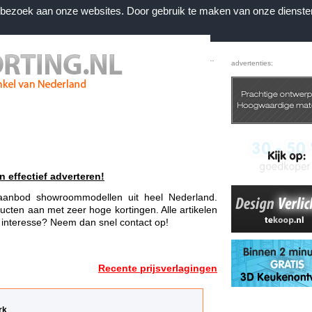
n bezoek aan onze websites. Door gebruik te maken van onze dienste
Home
|
Voorwaarden
|
Contact
|
Favorieten
advertenties:
n effectief adverteren!
e aanbod showroommodellen uit heel Nederland.
ucten aan met zeer hoge kortingen. Alle artikelen
u interesse? Neem dan snel contact op!
Recente prijsverlagingen
rk