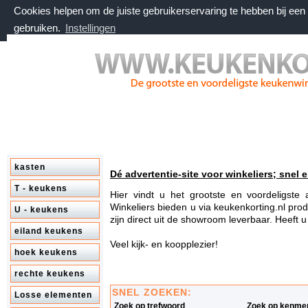
Cookies helpen om de juiste gebruikerservaring te hebben bij ee
gebruiken.
Instellingen
donderdag 6 augustus 2026, 14:22 uur
Welkom bij keukenkorting.nl
kasten
Dé advertentie-site voor winkeliers; snel e
T - keukens
Hier vindt u het grootste en voordeligst
Winkeliers bieden u via keukenkorting.nl prod
U - keukens
zijn direct uit de showroom leverbaar. Heeft 
eiland keukens
Veel kijk- en koopplezier!
hoek keukens
rechte keukens
SNEL ZOEKEN:
Losse elementen
Zoek op trefwoord
Zoek op kenme