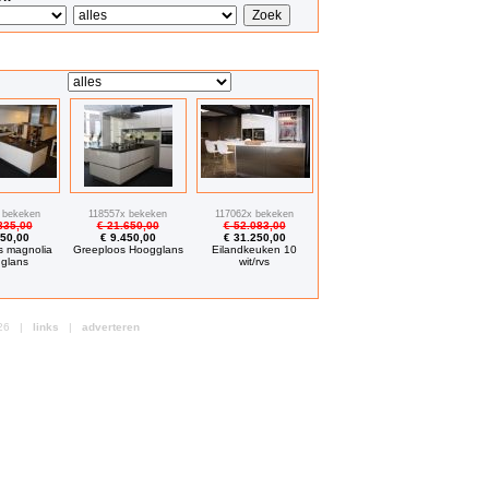
 bekeken
118557x bekeken
117062x bekeken
835,00
€ 21.650,00
€ 52.083,00
850,00
€ 9.450,00
€ 31.250,00
s magnolia
Greeploos Hoogglans
Eilandkeuken 10
glans
wit/rvs
2026 |
links
|
adverteren