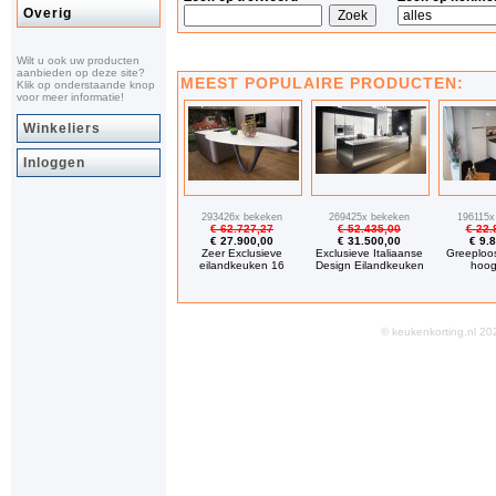
Overig
Wilt u ook uw producten
aanbieden op deze site?
MEEST POPULAIRE PRODUCTEN:
Klik op onderstaande knop
voor meer informatie!
Winkeliers
Inloggen
293426x bekeken
269425x bekeken
196115x
€ 62.727,27
€ 52.435,00
€ 22.
€ 27.900,00
€ 31.500,00
€ 9.
Zeer Exclusieve
Exclusieve Italiaanse
Greeploo
eilandkeuken 16
Design Eilandkeuken
hoog
© keukenkorting.nl 