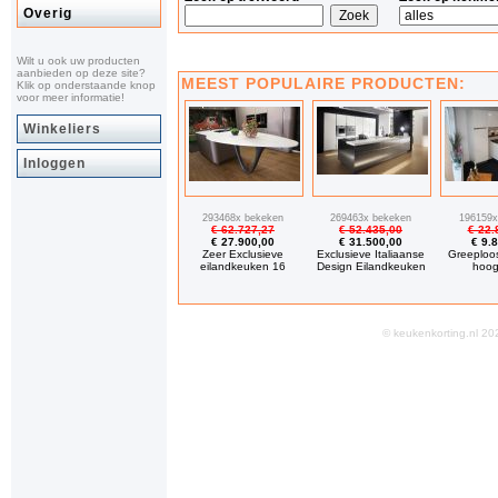
Overig
Wilt u ook uw producten
aanbieden op deze site?
MEEST POPULAIRE PRODUCTEN:
Klik op onderstaande knop
voor meer informatie!
Winkeliers
Inloggen
293468x bekeken
269463x bekeken
196159x
€ 62.727,27
€ 52.435,00
€ 22.
€ 27.900,00
€ 31.500,00
€ 9.
Zeer Exclusieve
Exclusieve Italiaanse
Greeploo
eilandkeuken 16
Design Eilandkeuken
hoog
© keukenkorting.nl 