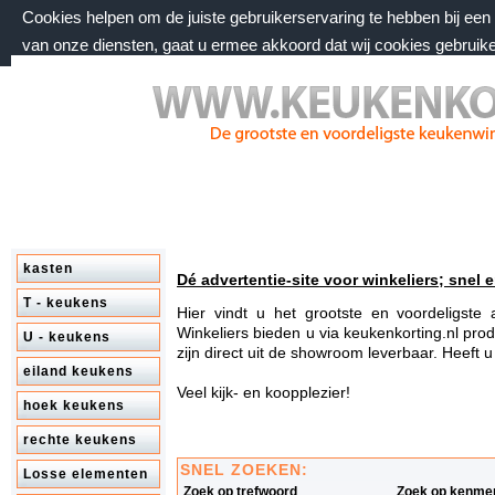
Cookies helpen om de juiste gebruikerservaring te hebben bij ee
van onze diensten, gaat u ermee akkoord dat wij cookies gebruik
vrijdag 7 augustus 2026, 09:09 uur
Welkom bij keukenkorting.nl
kasten
Dé advertentie-site voor winkeliers; snel e
T - keukens
Hier vindt u het grootste en voordeligst
Winkeliers bieden u via keukenkorting.nl prod
U - keukens
zijn direct uit de showroom leverbaar. Heeft 
eiland keukens
Veel kijk- en koopplezier!
hoek keukens
rechte keukens
SNEL ZOEKEN:
Losse elementen
Zoek op trefwoord
Zoek op kenme