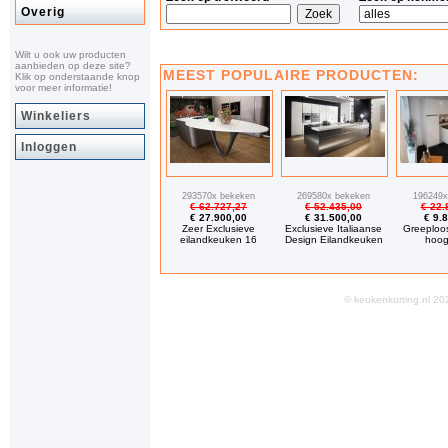
Overig
Wilt u ook uw producten
aanbieden op deze site?
MEEST POPULAIRE PRODUCTEN:
Klik op onderstaande knop
voor meer informatie!
Winkeliers
Inloggen
293570x bekeken
269580x bekeken
196249x
€ 62.727,27
€ 52.435,00
€ 22.
€ 27.900,00
€ 31.500,00
€ 9.
Zeer Exclusieve
Exclusieve Italiaanse
Greeploo
eilandkeuken 16
Design Eilandkeuken
hoog
© keukenkorting.nl 