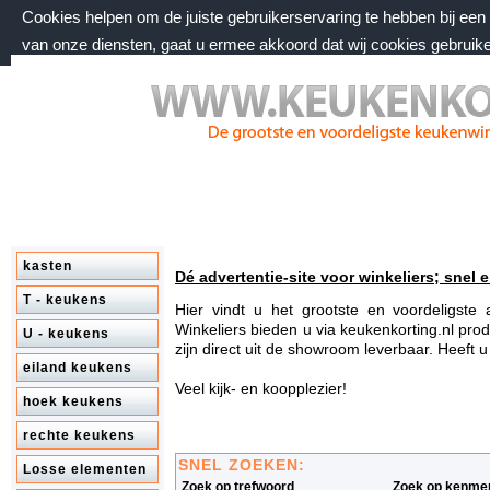
Cookies helpen om de juiste gebruikerservaring te hebben bij ee
van onze diensten, gaat u ermee akkoord dat wij cookies gebruik
zondag 9 augustus 2026, 10:23 uur
Welkom bij keukenkorting.nl
kasten
Dé advertentie-site voor winkeliers; snel e
T - keukens
Hier vindt u het grootste en voordeligst
Winkeliers bieden u via keukenkorting.nl prod
U - keukens
zijn direct uit de showroom leverbaar. Heeft 
eiland keukens
Veel kijk- en koopplezier!
hoek keukens
rechte keukens
SNEL ZOEKEN:
Losse elementen
Zoek op trefwoord
Zoek op kenme