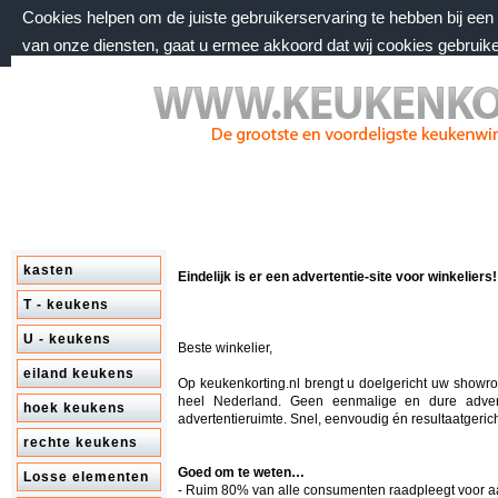
Cookies helpen om de juiste gebruikerservaring te hebben bij ee
van onze diensten, gaat u ermee akkoord dat wij cookies gebruik
vrijdag 7 augustus 2026, 20:03 uur
Welkom bij keukenkorting.nl
kasten
Eindelijk is er een advertentie-site voor winkeliers!
T - keukens
U - keukens
Beste winkelier,
eiland keukens
Op keukenkorting.nl brengt u doelgericht uw showr
heel Nederland. Geen eenmalige en dure adver
hoek keukens
advertentieruimte. Snel, eenvoudig én resultaatgerich
rechte keukens
Goed om te weten…
Losse elementen
- Ruim 80% van alle consumenten raadpleegt voor 