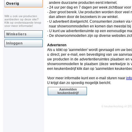
andere duurzame producten eerst internet.
Overig
- 24 uur per dag en 7 dagen per week zichtbaar voo
- Zeer groot bereik. Uw producten worden door vee
Wilt u ook uw producten
dan alleen door de bezoekers in uw winkel.
aanbieden op deze site?
- U adverteert doelgericht. Consumenten zoeken via
Klik op onderstaande knop
voor meer informatie!
naar showroommodellen en komen dan meestal bij ke
- U kunt uw advertentieruimte op een eenvoudige man
Winkeliers
- De showroommodellen zijn op diverse websites zich
Inloggen
Adverteren
Als u klikt op 'aanmelden' wordt gevraagd om uw be
u direct, per e-mail, een bevestiging van uw aanvraa
uw producten in de advertentieruimtes plaatsen en 
showroommodellen te plaatsen (deze werkwijze is v
een keukenbedrijf klik dan op 'aanmelden keukenbedr
Voor meer informatie kunt een e-mail sturen naar
inf
U krijgt dan zo spoedig mogelijk bericht.
Aanmelden
keukenbedrijf
© keukenkorting.nl 