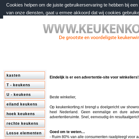
Cookies helpen om de juiste gebruikerservaring te hebben bij ee
van onze diensten, gaat u ermee akkoord dat wij cookies gebruik
donderdag 6 augustus 2026, 15:33 uur
Welkom bij keukenkorting.nl
kasten
Eindelijk is er een advertentie-site voor winkeliers!
T - keukens
U - keukens
Beste winkelier,
eiland keukens
Op keukenkorting.nl brengt u doelgericht uw showr
heel Nederland. Geen eenmalige en dure adver
hoek keukens
advertentieruimte. Snel, eenvoudig én resultaatgerich
rechte keukens
Goed om te weten…
Losse elementen
- Ruim 80% van alle consumenten raadpleegt voor 