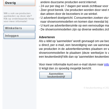
andere duurzame producten eerst internet.
Overig
- 24 uur per dag en 7 dagen per week zichtbaar voo
- Zeer groot bereik. Uw producten worden door vee
Wilt u ook uw producten
dan alleen door de bezoekers in uw winkel.
aanbieden op deze site?
- U adverteert doelgericht. Consumenten zoeken via
Klik op onderstaande knop
voor meer informatie!
naar showroommodellen en komen dan meestal bij ke
- U kunt uw advertentieruimte op een eenvoudige man
Winkeliers
- De showroommodellen zijn op diverse websites zich
Inloggen
Adverteren
Als u klikt op 'aanmelden' wordt gevraagd om uw be
u direct, per e-mail, een bevestiging van uw aanvraa
uw producten in de advertentieruimtes plaatsen en 
showroommodellen te plaatsen (deze werkwijze is v
een keukenbedrijf klik dan op 'aanmelden keukenbedr
Voor meer informatie kunt een e-mail sturen naar
inf
U krijgt dan zo spoedig mogelijk bericht.
Aanmelden
keukenbedrijf
© keukenkorting.nl 