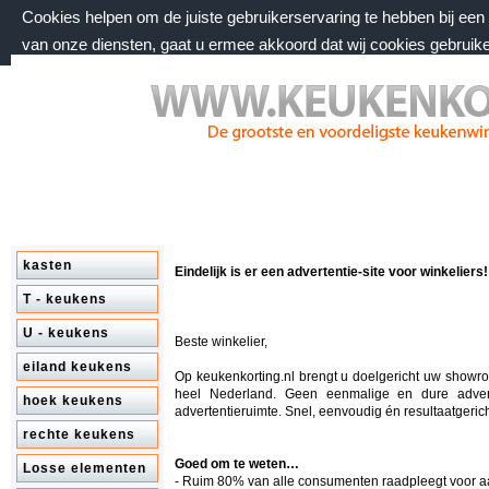
Cookies helpen om de juiste gebruikerservaring te hebben bij ee
van onze diensten, gaat u ermee akkoord dat wij cookies gebruik
donderdag 6 augustus 2026, 15:39 uur
Welkom bij keukenkorting.nl
kasten
Eindelijk is er een advertentie-site voor winkeliers!
T - keukens
U - keukens
Beste winkelier,
eiland keukens
Op keukenkorting.nl brengt u doelgericht uw showr
heel Nederland. Geen eenmalige en dure adver
hoek keukens
advertentieruimte. Snel, eenvoudig én resultaatgerich
rechte keukens
Goed om te weten…
Losse elementen
- Ruim 80% van alle consumenten raadpleegt voor 