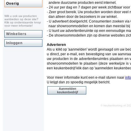
andere duurzame producten eerst internet.
Overig
- 24 uur per dag en 7 dagen per week zichtbaar voo
- Zeer groot bereik. Uw producten worden door vee
Wilt u ook uw producten
dan alleen door de bezoekers in uw winkel.
aanbieden op deze site?
- U adverteert doelgericht. Consumenten zoeken via
Klik op onderstaande knop
voor meer informatie!
naar showroommodellen en komen dan meestal bij ke
- U kunt uw advertentieruimte op een eenvoudige man
Winkeliers
- De showroommodellen zijn op diverse websites zich
Inloggen
Adverteren
Als u klikt op 'aanmelden' wordt gevraagd om uw be
u direct, per e-mail, een bevestiging van uw aanvraa
uw producten in de advertentieruimtes plaatsen en 
showroommodellen te plaatsen (deze werkwijze is v
een keukenbedrijf klik dan op 'aanmelden keukenbedr
Voor meer informatie kunt een e-mail sturen naar
inf
U krijgt dan zo spoedig mogelijk bericht.
Aanmelden
keukenbedrijf
© keukenkorting.nl 