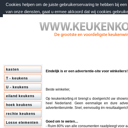
Cookies helpen om de juiste gebruikerservaring te hebben bij ee
van onze diensten, gaat u ermee akkoord dat wij cookies gebruik
zaterdag 8 augustus 2026, 08:54 uur
Welkom bij keukenkorting.nl
kasten
Eindelijk is er een advertentie-site voor winkeliers!
T - keukens
U - keukens
Beste winkelier,
eiland keukens
Op keukenkorting.nl brengt u doelgericht uw showr
heel Nederland. Geen eenmalige en dure adver
hoek keukens
advertentieruimte. Snel, eenvoudig én resultaatgerich
rechte keukens
Goed om te weten…
Losse elementen
- Ruim 80% van alle consumenten raadpleegt voor 