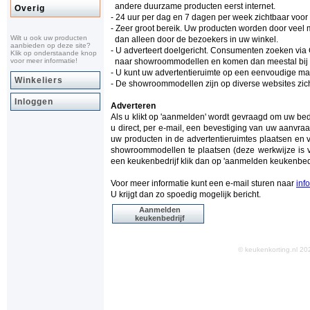
andere duurzame producten eerst internet.
Overig
- 24 uur per dag en 7 dagen per week zichtbaar voo
- Zeer groot bereik. Uw producten worden door vee
Wilt u ook uw producten
dan alleen door de bezoekers in uw winkel.
aanbieden op deze site?
- U adverteert doelgericht. Consumenten zoeken via
Klik op onderstaande knop
voor meer informatie!
naar showroommodellen en komen dan meestal bij ke
- U kunt uw advertentieruimte op een eenvoudige man
Winkeliers
- De showroommodellen zijn op diverse websites zich
Inloggen
Adverteren
Als u klikt op 'aanmelden' wordt gevraagd om uw be
u direct, per e-mail, een bevestiging van uw aanvraa
uw producten in de advertentieruimtes plaatsen en 
showroommodellen te plaatsen (deze werkwijze is v
een keukenbedrijf klik dan op 'aanmelden keukenbedr
Voor meer informatie kunt een e-mail sturen naar
inf
U krijgt dan zo spoedig mogelijk bericht.
Aanmelden
keukenbedrijf
© keukenkorting.nl 