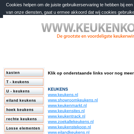
Cookies helpen om de juiste gebruikerservaring te hebben bij ee
van onze diensten, gaat u ermee akkoord dat wij cookies gebruik
vrijdag 7 augustus 2026, 19:47 uur
Welkom bij keukenkorting.nl
kasten
Klik op onderstaande links voor nog meer
T - keukens
KEUKENS
U - keukens
www.keukens.nl
www.showroomkeukens.nl
eiland keukens
www.keukenmarkt.nl
hoek keukens
www.keukensites.nl
www.keukentrack.nl
rechte keukens
www.zoekallekeukens.nl
www.keukenstekoop.nl
Losse elementen
www.eilandkeukens.nl