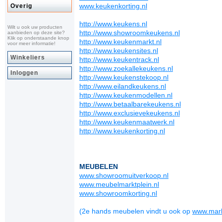
www.keukenkorting.nl
Overig
http://www.keukens.nl
Wilt u ook uw producten
http://www.showroomkeukens.nl
aanbieden op deze site?
Klik op onderstaande knop
http://www.keukenmarkt.nl
voor meer informatie!
http://www.keukensites.nl
Winkeliers
http://www.keukentrack.nl
http://www.zoekallekeukens.nl
Inloggen
http://www.keukenstekoop.nl
http://www.eilandkeukens.nl
http://www.keukenmodellen.nl
http://www.betaalbarekeukens.nl
http://www.exclusievekeukens.nl
http://www.keukenmaatwerk.nl
http://www.keukenkorting.nl
MEUBELEN
www.showroomuitverkoop.nl
www.meubelmarktplein.nl
www.showroomkorting.nl
(2e hands meubelen vindt u ook op
www.mark