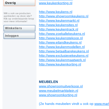
www.keukenkorting.nl
Overig
http://www.keukens.nl
Wilt u ook uw producten
http://www.showroomkeukens.nl
aanbieden op deze site?
Klik op onderstaande knop
http://www.keukenmarkt.nl
voor meer informatie!
http://www.keukensites.nl
Winkeliers
http://www.keukentrack.nl
http://www.zoekallekeukens.nl
Inloggen
http://www.keukenstekoop.nl
http://www.eilandkeukens.nl
http://www.keukenmodellen.nl
http://www.betaalbarekeukens.nl
http://www.exclusievekeukens.nl
http://www.keukenmaatwerk.nl
http://www.keukenkorting.nl
MEUBELEN
www.showroomuitverkoop.nl
www.meubelmarktplein.nl
www.showroomkorting.nl
(2e hands meubelen vindt u ook op
www.mark