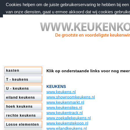
Cookies helpen om de juiste gebruikerservaring te hebben bij ee
van onze diensten, gaat u ermee akkoord dat wij cookies gebruik
zaterdag 8 augustus 2026, 20:20 uur
Welkom bij keukenkorting.nl
kasten
Klik op onderstaande links voor nog meer
T - keukens
KEUKENS
U - keukens
www.keukens.nl
www.showroomkeukens.nl
eiland keukens
www.keukenmarkt.nl
hoek keukens
www.keukensites.nl
www.keukentrack.nl
rechte keukens
www.zoekallekeukens.nl
www.keukenstekoop.nl
Losse elementen
www.eilandkeukens.nl