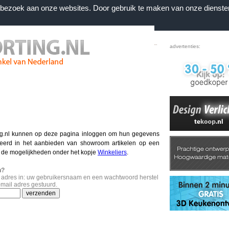
n bezoek aan onze websites. Door gebruik te maken van onze dienste
Home
|
Voorwaarden
|
Contact
|
Favorieten
advertenties:
ng.nl kunnen op deze pagina inloggen om hun gegevens
seerd in het aanbieden van showroom artikelen op een
r de mogelijkheden onder het kopje
Winkeliers
.
n?
l adres in: uw gebruikersnaam en een wachtwoord herstel
-mail adres gestuurd.