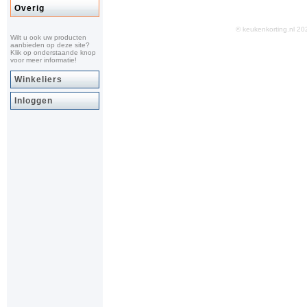
Overig
© keukenkorting.nl 
Wilt u ook uw producten
aanbieden op deze site?
Klik op onderstaande knop
voor meer informatie!
Winkeliers
Inloggen