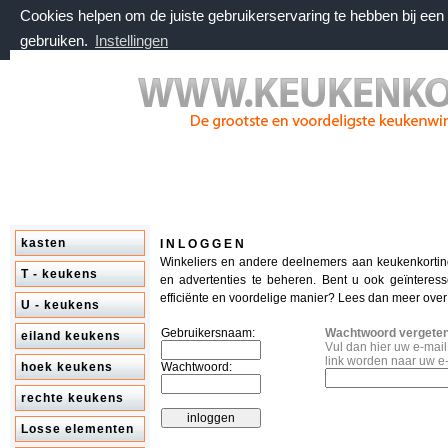
Cookies helpen om de juiste gebruikerservaring te hebben bij ee
gebruiken.
Instellingen
zaterdag 8 augustus 2026, 08:52 uur
Welkom bij keukenkorting.nl
kasten
I N L O G G E N
Winkeliers en andere deelnemers aan keukenkorti
T - keukens
en advertenties te beheren. Bent u ook geïnteres
efficiënte en voordelige manier? Lees dan meer ove
U - keukens
Gebruikersnaam:
Wachtwoord vergete
eiland keukens
Vul dan hier uw e-mai
link worden naar uw e
hoek keukens
Wachtwoord:
rechte keukens
Losse elementen