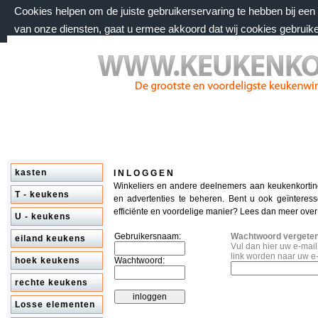
Cookies helpen om de juiste gebruikerservaring te hebben bij ee
van onze diensten, gaat u ermee akkoord dat wij cookies gebruik
donderdag 6 augustus 2026, 13:20 uur
Welkom bij keukenkorting.nl
kasten
I N L O G G E N
Winkeliers en andere deelnemers aan keukenkorti
T - keukens
en advertenties te beheren. Bent u ook geïnteres
efficiënte en voordelige manier? Lees dan meer ove
U - keukens
Gebruikersnaam:
Wachtwoord vergete
eiland keukens
Vul dan hier uw e-mai
link worden naar uw e
hoek keukens
Wachtwoord:
rechte keukens
Losse elementen