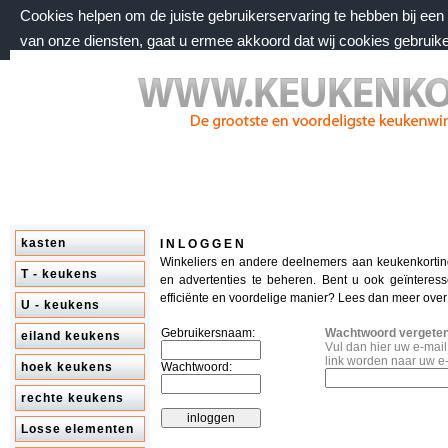
Cookies helpen om de juiste gebruikerservaring te hebben bij ee
van onze diensten, gaat u ermee akkoord dat wij cookies gebruik
zaterdag 8 augustus 2026, 03:01 uur
Welkom bij keukenkorting.nl
kasten
I N L O G G E N
Winkeliers en andere deelnemers aan keukenkorti
T - keukens
en advertenties te beheren. Bent u ook geïnteres
efficiënte en voordelige manier? Lees dan meer ove
U - keukens
Gebruikersnaam:
Wachtwoord vergete
eiland keukens
Vul dan hier uw e-mai
link worden naar uw e
hoek keukens
Wachtwoord:
rechte keukens
Losse elementen