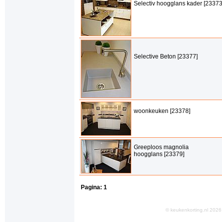
Selectiv hoogglans kader [23373
Selective Beton [23377]
woonkeuken [23378]
Greeploos magnolia
hoogglans [23379]
Pagina:
1
© keukenkorting.nl 20