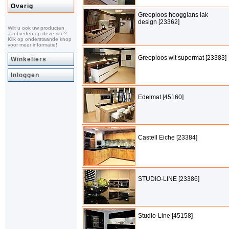
Overig
Greeploos hoogglans lak
design [23362]
Wilt u ook uw producten
aanbieden op deze site?
Klik op onderstaande knop
voor meer informatie!
Greeploos wit supermat [23383]
Winkeliers
Inloggen
Edelmat [45160]
Castell Eiche [23384]
STUDIO-LINE [23386]
Studio-Line [45158]