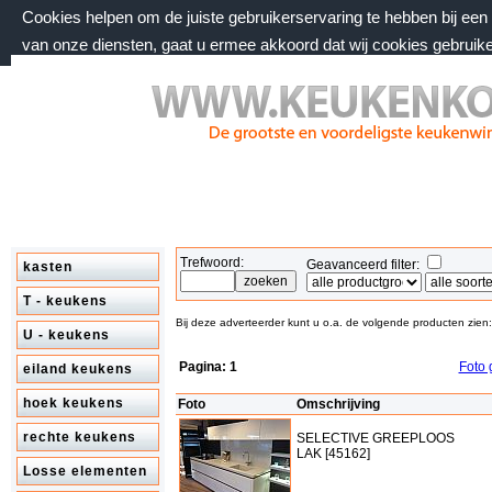
Cookies helpen om de juiste gebruikerservaring te hebben bij ee
van onze diensten, gaat u ermee akkoord dat wij cookies gebruik
zaterdag 8 augustus 2026, 22:39 uur
Welkom bij keukenkorting.nl
Trefwoord:
Geavanceerd filter:
kasten
T - keukens
Bij deze adverteerder kunt u o.a. de volgende producten zien:
U - keukens
Pagina:
1
Foto 
eiland keukens
hoek keukens
Foto
Omschrijving
rechte keukens
SELECTIVE GREEPLOOS
LAK [45162]
Losse elementen