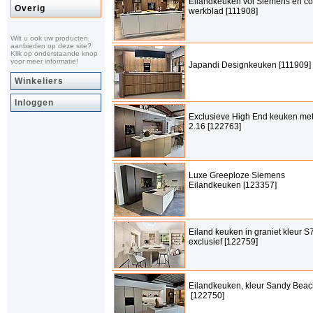
Eilandkeuken vol Siemens en c
Overig
werkblad [111908]
Wilt u ook uw producten
aanbieden op deze site?
Klik op onderstaande knop
voor meer informatie!
Japandi Designkeuken [111909]
Winkeliers
Inloggen
Exclusieve High End keuken met
2.16 [122763]
Luxe Greeploze Siemens
Eilandkeuken [123357]
Eiland keuken in graniet kleur S7
exclusief [122759]
Eilandkeuken, kleur Sandy Beac
[122750]