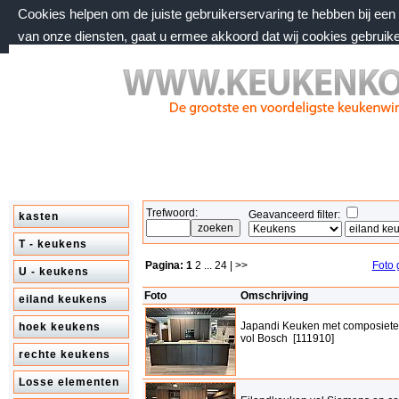
Cookies helpen om de juiste gebruikerservaring te hebben bij ee
van onze diensten, gaat u ermee akkoord dat wij cookies gebruik
zaterdag 8 augustus 2026, 10:13 uur
Welkom bij keukenkorting.nl
Trefwoord:
Geavanceerd filter:
kasten
T - keukens
Pagina:
1
2
...
24
| >>
Foto 
U - keukens
Foto
Omschrijving
eiland keukens
Japandi Keuken met composiete
hoek keukens
vol Bosch [111910]
rechte keukens
Losse elementen