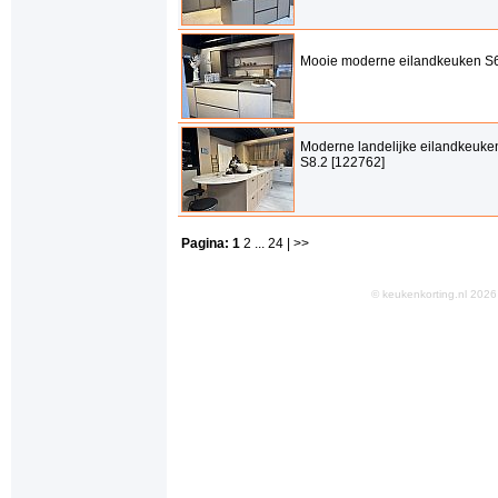
Mooie moderne eilandkeuken S6
Moderne landelijke eilandkeuke
S8.2 [122762]
Pagina:
1
2
...
24
| >>
© keukenkorting.nl 20