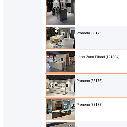
Pronorm [88175]
Laser Zand Eiland [121894]
Pronorm [88176]
Pronorm [88178]