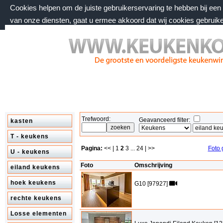
Cookies helpen om de juiste gebruikerservaring te hebben bij ee
van onze diensten, gaat u ermee akkoord dat wij cookies gebruik
zondag 9 augustus 2026, 12:35 uur
Welkom bij keukenkorting.nl
Trefwoord:
Geavanceerd filter:
kasten
T - keukens
Pagina:
<< |
1
2
3
...
24
| >>
Foto 
U - keukens
Foto
Omschrijving
eiland keukens
hoek keukens
G10 [97927]
rechte keukens
Losse elementen