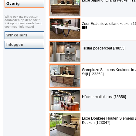
Luxe Japandi Eiland Keuken [1
Overig
Wilt u ook uw producten
aanbieden op deze site?
Klik op onderstaande knop
Zeer Exclusieve eilandkeuken 1
voor meer informatie!
Winkeliers
Inloggen
Tristar poedercoat [78855]
Greeploze Siemens Keukens in 
Stijl [123353]
Häcker matlak rust [78858]
Luxe Donkere Houten Siemens 
Keuken [123347]