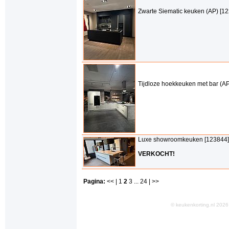
Zwarte Siematic keuken (AP) [1
Tijdloze hoekkeuken met bar (AP
Luxe showroomkeuken [123844]
VERKOCHT!
Pagina:
<< |
1
2
3
...
24
| >>
© keukenkorting.nl 20