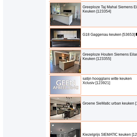
Greeploze Taj Mahal Siemens E
Keuken [123354]
G18 Gaggenau keuken [53653]
Greeploze Houten Siemens Eila
Keuken [123355]
satijn hoogglans witte keuken
Xclusiv [123921]
Groene SieMatic urban keuken 
Kiezelgrijs SIEMATIC keuken [1